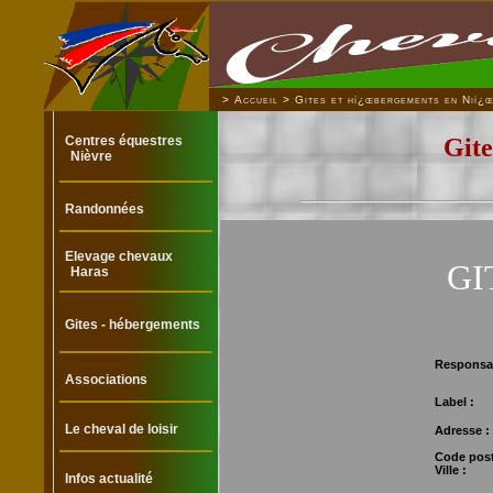
>
Accueil
>
Gites et hï¿œbergements en Niï¿
Centres équestres
Gite
Nièvre
Randonnées
Elevage chevaux
GI
Haras
Gites - hébergements
Responsa
Associations
Label :
Le cheval de loisir
Adresse :
Code post
Ville :
Infos actualité