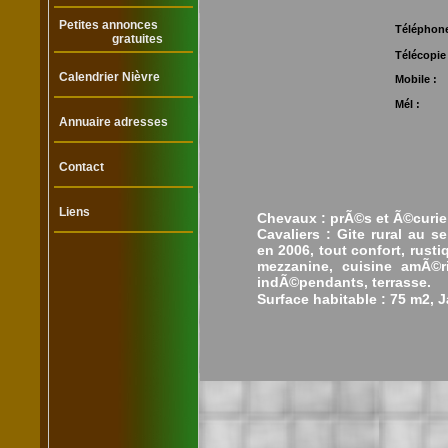
Petites annonces
Téléphon
gratuites
Télécopie
Calendrier Nièvre
Mobile :
Mél :
Annuaire adresses
Contact
Liens
Chevaux : prÃ©s et Ã©curie 
Cavaliers : Gite rural au s
en 2006, tout confort, rust
mezzanine, cuisine amÃ©r
indÃ©pendants, terrasse.
Surface habitable : 75 m2, J