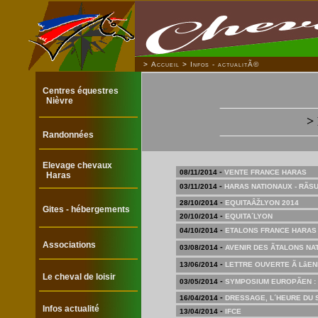
>
Accueil
>
Infos - actualitÃ©
Centres équestres
Nièvre
>
Randonnées
Elevage chevaux
-
08/11/2014
VENTE FRANCE HARAS
Haras
-
03/11/2014
HARAS NATIONAUX - RÃSU
-
28/10/2014
EQUITAÂŽLYON 2014
Gites - hébergements
-
20/10/2014
EQUITA´LYON
-
04/10/2014
ETALONS FRANCE HARAS 
Associations
-
03/08/2014
AVENIR DES ÃTALONS NA
-
13/06/2014
LETTRE OUVERTE Ã Lâ
Le cheval de loisir
-
03/05/2014
SYMPOSIUM EUROPÃEN :
-
16/04/2014
DRESSAGE, L´HEURE DU 
Infos actualité
-
13/04/2014
IFCE