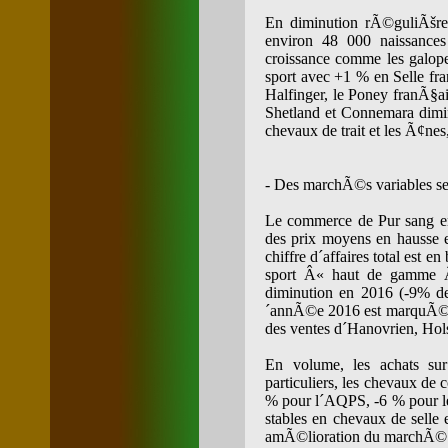
En diminution rÃ©guliÃšre
environ 48 000 naissance
croissance comme les galop
sport avec +1 % en Selle fra
Halfinger, le Poney franÃ§ais
Shetland et Connemara dimin
chevaux de trait et les Ã¢nes,
- Des marchÃ©s variables s
Le commerce de Pur sang e
des prix moyens en hausse e
chiffre d´affaires total est
sport Â« haut de gamme Â»
diminution en 2016 (-9% de 
´annÃ©e 2016 est marquÃ©e p
des ventes d´Hanovrien, Hols
En volume, les achats su
particuliers, les chevaux de 
% pour l´AQPS, -6 % pour le 
stables en chevaux de selle
amÃ©lioration du marchÃ©