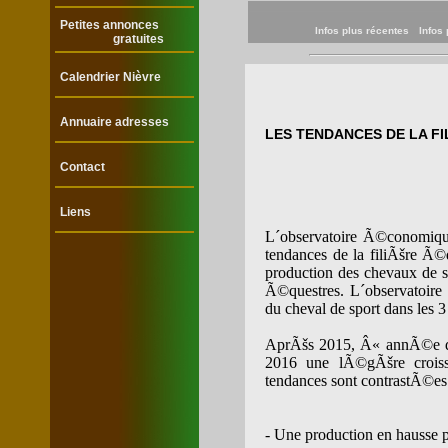
Petites annonces
Infos plus récentes
Infos
gratuites
Calendrier Nièvre
Annuaire adresses
LES TENDANCES DE LA FIL
Contact
Liens
L´observatoire Ã©conomique
tendances de la filiÃšre Ã©q
production des chevaux de sp
Ã©questres. L´observatoire 
du cheval de sport dans les 3
AprÃšs 2015, Â« annÃ©e de
2016 une lÃ©gÃšre croiss
tendances sont contrastÃ©es 
- Une production en hausse p