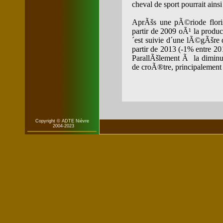
cheval de sport pourrait ain
AprÃšs une pÃ©riode flori
partir de 2009 oÃ¹ la pro
´est suivie d´une lÃ©gÃšre 
partir de 2013 (-1% entre 20
ParallÃšlement Ã la diminu
de croÃ®tre, principalement l
Copyright © ADTE Nièvre
2004-2023