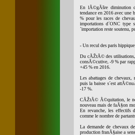
En lÃ©gÃšre diminution d
tendance en 2016 avec une ba
% pour les races de chevau
importations d´ONC type s
´importation reste soutenu, 
- Un recul des paris hippiqu
Du cÃŽtÃ© des utilisations,
consÃ©cutive, -9 % par rappo
+45 % en 2016.
Les abattages de chevaux,
puis la baisse s´est attÃ©
-17 %.
CÃŽtÃ© Ã©quitation, le no
nouveau mais de faÃ§on moi
En revanche, les effectifs
comme le nombre de partant
La demande de chevaux de 
production franÃ§aise a se